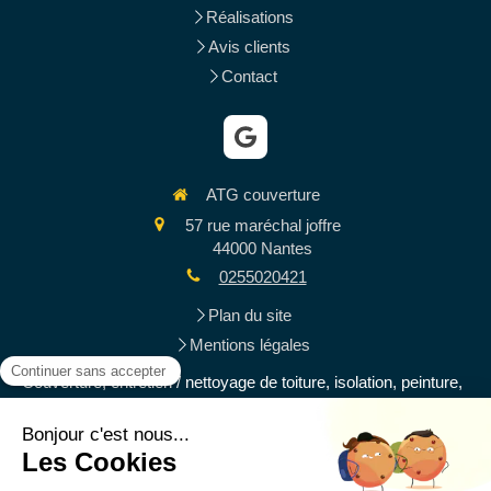
Réalisations
Avis clients
Contact
ATG couverture
57 rue maréchal joffre
44000
Nantes
0255020421
Plan du site
Mentions légales
Couverture, entretien / nettoyage de toiture, isolation, peinture,
ravalement de façades, rénovation de toiture, zinguerie et
gouttières, charpente
Demander un devis