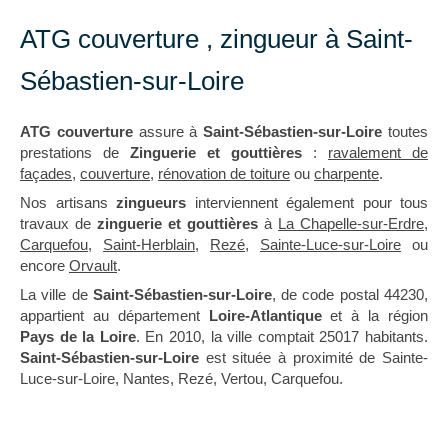
ATG couverture , zingueur à Saint-
Sébastien-sur-Loire
ATG couverture
assure à
Saint-Sébastien-sur-Loire
toutes
prestations de
Zinguerie et gouttières
:
ravalement de
façades
,
couverture
,
rénovation de toiture
ou
charpente
.
Nos artisans
zingueurs
interviennent également pour tous
travaux de
zinguerie et gouttières
à
La Chapelle-sur-Erdre
,
Carquefou
,
Saint-Herblain
,
Rezé
,
Sainte-Luce-sur-Loire
ou
encore
Orvault
.
La ville de
Saint-Sébastien-sur-Loire
, de code postal 44230,
appartient au département
Loire-Atlantique
et à la région
Pays de la Loire
. En 2010, la ville comptait 25017 habitants.
Saint-Sébastien-sur-Loire
est située à proximité de Sainte-
Luce-sur-Loire, Nantes, Rezé, Vertou, Carquefou.