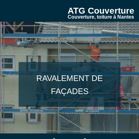
ATG Couverture
Couverture, toiture à Nantes
ENTRETIEN /
RAVALEMENT DE
RÉNOVATION DE
ZINGUERIE ET
NETTOYAGE DE
COUVERTURE
CHARPENTE
ISOLATION
PEINTURE
GOUTTIÈRES
FAÇADES
TOITURE
TOITURE