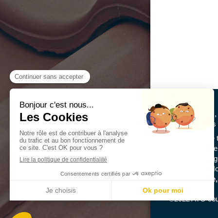
Depuis 10 ans
disposition ses 
Rénovation de to
toiture, peinture
charpente, zing
de façades...No
de
couverture,
©2022 ATG cou