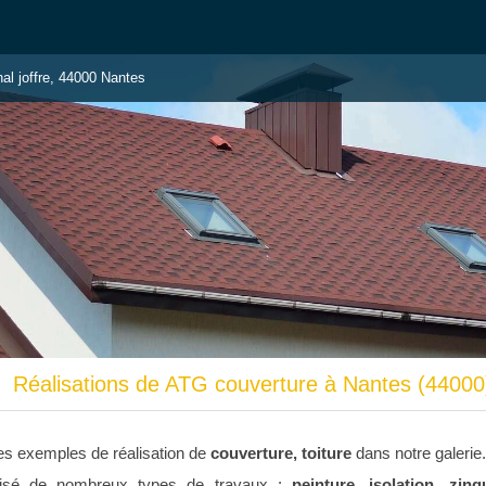
al joffre, 44000 Nantes
Réalisations de ATG couverture à Nantes (44000
s exemples de réalisation de
couverture, toiture
dans notre galerie
isé de nombreux types de travaux :
peinture, isolation, zing