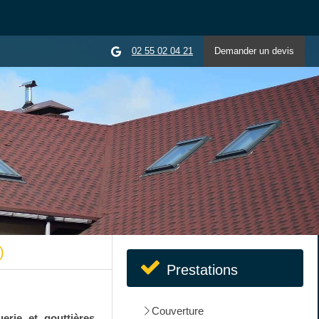
02 55 02 04 21
Demander un devis
)
Prestations
.
Couverture
uerie et gouttières,