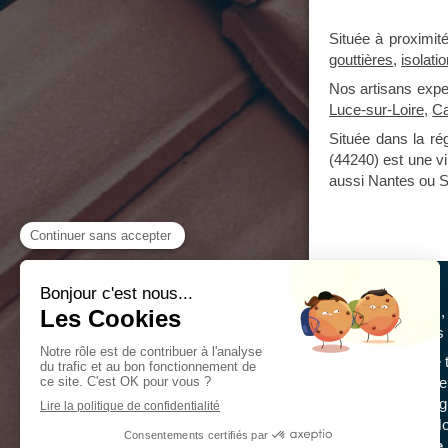
Située à proximit
gouttières
,
isolati
Nos artisans exp
Luce-sur-Loire
,
Ca
Située dans la ré
(44240) est une v
aussi Nantes ou S
Depuis 10 ans
disposition ses 
Rénovation de to
toiture, peinture
charpente, zing
de façades...No
de
couverture,