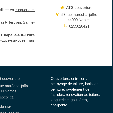
ATG couverture
alisée en
zinguerie et
57 rue maréchal joffre
44000
Nantes
aint-Herblain
,
Sainte-
0255020421
 Chapelle-sur-Erdre
e-Luce-sur-Loire mais
 couverture
Couverture, entretien /
nettoyage de toiture, isolation,
ue maréchal joffre
peinture, ravalement de
00
Nantes
façades, rénovation de toiture,
5020421
zinguerie et gouttières,
charpente
du site