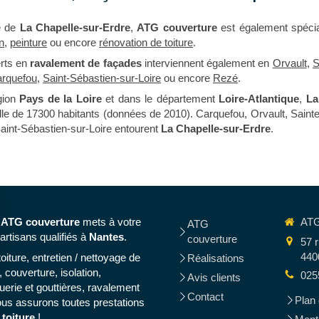
é de
La Chapelle-sur-Erdre
,
ATG couverture
est également spéci
on
,
peinture
ou encore
rénovation de toiture
.
erts en
ravalement de façades
interviennent également en
Orvault
,
S
rquefou
,
Saint-Sébastien-sur-Loire
ou encore
Rezé
.
gion
Pays de la Loire
et dans le département
Loire-Atlantique
,
La
ille de 17300 habitants (données de 2010). Carquefou, Orvault, Saint
aint-Sébastien-sur-Loire entourent
La Chapelle-sur-Erdre
.
,
ATG couverture
mets à votre
ATG
ATG
artisans qualifiés à
Nantes
.
couverture
57 r
440
iture, entretien / nettoyage de
Réalisations
, couverture, isolation,
025
Avis clients
uerie et gouttières, ravalement
Contact
Plan 
us assurons toutes prestations
 toiture
!