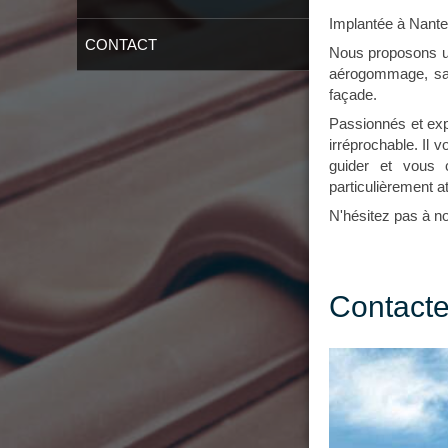
Implantée à Nante
CONTACT
Nous proposons un 
aérogommage, sab
façade.
Passionnés et expé
irréprochable. Il 
guider et vous c
particulièrement at
N'hésitez pas à no
Contacte