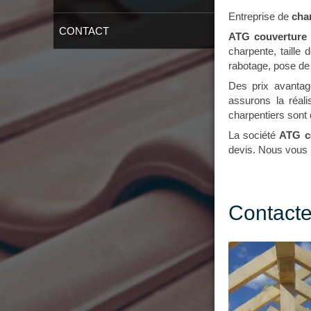
Entreprise de
cha
CONTACT
ATG couverture e
charpente, taille
rabotage, pose de
Des prix avantag
assurons la réali
charpentiers sont 
La société
ATG c
devis. Nous vous 
Contacte