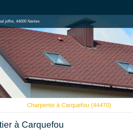
al joffre, 44000 Nantes
Charpente à Carquefou (44470)
ier à Carquefou