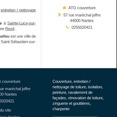
ATG couverture
,
entretien / nettoyage
57 rue maréchal joffre
44000
Nantes
e
à
Sainte-Luce-sur-
0255020421
ore
Rezé
.
uefou
est une ville de
Saint-Sébastien-sur-
 couverture
Couverture, entretien /
nettoyage de toiture, isolation,
ue maréchal joffre
peinture, ravalement de
00
Nantes
façades, rénovation de toiture,
5020421
zinguerie et gouttières,
charpente
du site