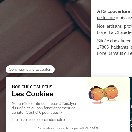
ATG couverture
de toiture
mais au
Nos artisans pro
Loire
,
La Chapelle
Située dans la ré
17805 habitants (
Loire, Orvault ou
Depuis 10 ans
disposition ses 
Rénovation de to
toiture, peinture
charpente, zing
de façades...No
de
couverture,