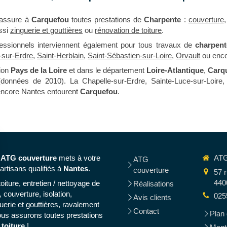
assure à
Carquefou
toutes prestations de
Charpente
:
couverture
ssi
zinguerie et gouttières
ou
rénovation de toiture
.
fessionnels interviennent également pour tous travaux de
charpent
-sur-Erdre
,
Saint-Herblain
,
Saint-Sébastien-sur-Loire
,
Orvault
ou enc
gion
Pays de la Loire
et dans le département
Loire-Atlantique
,
Carq
données de 2010). La Chapelle-sur-Erdre, Sainte-Luce-sur-Loire, 
 encore Nantes entourent
Carquefou
.
,
ATG couverture
mets à votre
ATG
ATG
artisans qualifiés à
Nantes
.
couverture
57 r
440
iture, entretien / nettoyage de
Réalisations
, couverture, isolation,
025
Avis clients
uerie et gouttières, ravalement
Contact
Plan 
us assurons toutes prestations
 toiture
!